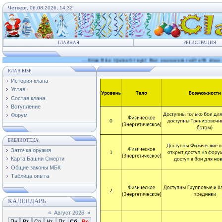
Четверг, 06.08.2026, 14:32
ГЛАВНАЯ
РЕГИСТРАЦИЯ
....Клан Rise приветствует Вас на нашем сайте! В клан откр
КЛАН RISE
История клана
Устав
Состав клана
Вступление
Форум
БИБЛИОТЕКА
Заточка оружия
Карта Башни Смерти
Общие законы МБК
Таблица опыта
КАЛЕНДАРЬ
«
Август 2026
»
Пн
Вт
Ср
Чт
Пт
Сб
Вс