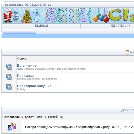
Воскресенье, 09.08.2026, 00:51
ГЛАВНАЯ
РЕГИСТРАЦИЯ
ВН
Форум
Вступление
(здесь можно оставить заявку для вступления в клан)
Приёмная
(жалобы,предложения,вопросы...)
Свободное общение
(флуд)
ДОПОЛН
Посетители:
0
(участников -
0
, гостей -
0
)
Рекорд посещаемости форума
27
зафиксирован Среда, 07:20, 19.02.2