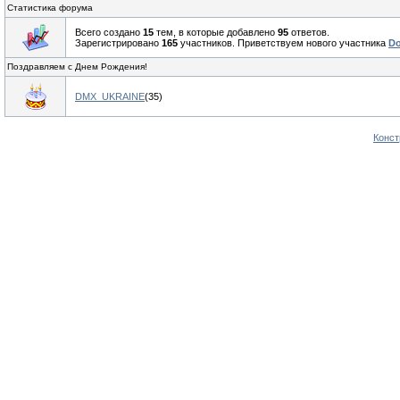
Статистика форума
Всего создано
15
тем, в которые добавлено
95
ответов.
Зарегистрировано
165
участников. Приветствуем нового участника
D
Поздравляем с Днем Рождения!
DMX_UKRAINE
(35)
Конст